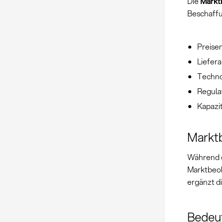
Die
Markt
Beschaffu
Preise
Liefer
Techno
Regula
Kapazi
Markt
Während 
Marktbeob
ergänzt d
Bedeut