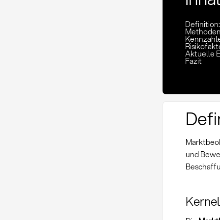
Definitio
Methoden
Kennzahl
Risikofak
Aktuelle 
Fazit
Defi
Marktbeob
und Bewer
Beschaff
Kerne