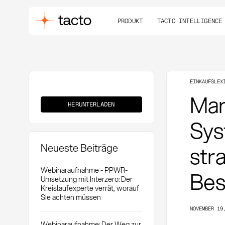
PRODUKT
TACTO INTELLIGENCE
EINKAUFSLEX
Marktbeobachtung
Mar
HERUNTERLADEN
Sys
Neueste Beiträge
str
Webinaraufnahme - PPWR-
Bes
Umsetzung mit Interzero: Der
Kreislaufexperte verrät, worauf
Sie achten müssen
NOVEMBER 19
Webinaraufnahme: Der Weg zur