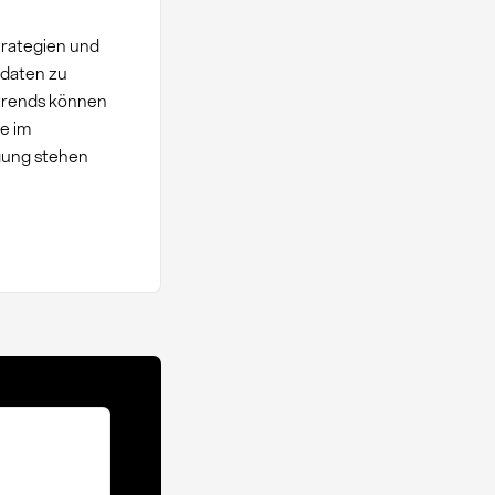
trategien und
tdaten zu
ttrends können
e im
gung stehen