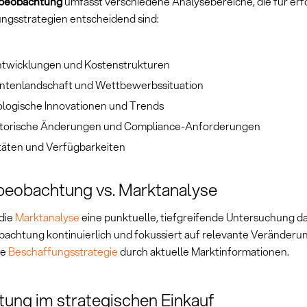
beobachtung
umfasst verschiedene Analysebereiche, die für erf
ngsstrategien entscheidend sind:
ntwicklungen und Kostenstrukturen
antenlandschaft und Wettbewerbssituation
logische Innovationen und Trends
torische Änderungen und Compliance-Anforderungen
täten und Verfügbarkeiten
beobachtung vs. Marktanalyse
die
Marktanalyse
eine punktuelle, tiefgreifende Untersuchung dar
achtung kontinuierlich und fokussiert auf relevante Veränderun
ie
Beschaffungsstrategie
durch aktuelle Marktinformationen.
ung im strategischen Einkauf