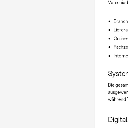
Verschied
Branch
Liefer
Online
Fachze
Intern
Syste
Die gesam
ausgewer
während T
Digita