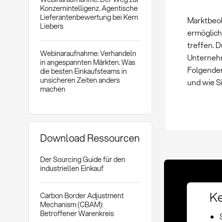
Konzernintelligenz. Agentische
Lieferantenbewertung bei Kern
Marktbeob
Liebers
ermöglich
treffen. 
Webinaraufnahme: Verhandeln
Unternehm
in angespannten Märkten. Was
Folgenden
die besten Einkaufsteams in
unsicheren Zeiten anders
und wie Si
machen
Download Ressourcen
Der Sourcing Guide für den
industriellen Einkauf
Ke
Carbon Border Adjustment
Mechanism (CBAM):
Betroffener Warenkreis