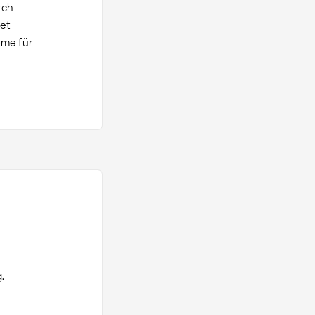
rch
et
eme für
.