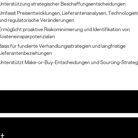
Unterstützung strategischer Beschaffungsentscheidungen
Umfasst Preisentwicklungen, Lieferantenanalysen, Technologie
und regulatorische Veränderungen
Ermöglicht proaktive Risikominimierung und Identifikation von
Kosteneinsparpotenzialen
Basis für fundierte Verhandlungsstrategien und langfristige
Lieferantenbeziehungen
Unterstützt Make-or-Buy-Entscheidungen und Sourcing-Strateg
lt