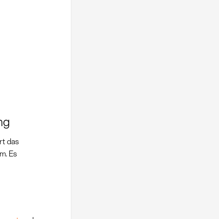
ng
rt das
m. Es