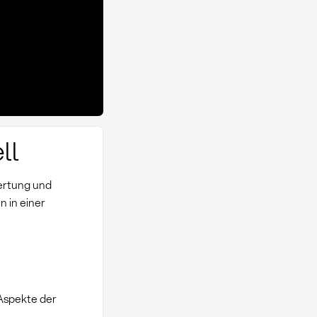
ll
ertung und
n in einer
 Aspekte der