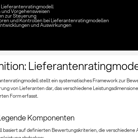
: Lieferantenratingmodell
 und Vorgehensweisen
n zur Steuerung
toren und Kontrollen bei Lieferantenratingmodellen
Entwicklungen und Auswirkungen
nition: Lieferantenratingmode
rantenratingmodell stellt ein systematisches Framework zur Bew
ierung von Lieferanten dar, das verschiedene Leistungsdimensione
rten Form erfasst.
legende Komponenten
l basiert auf definierten Bewertungskriterien, die verschiedene
enleistung abdecken: