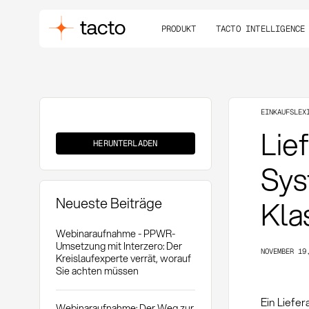
PRODUKT
TACTO INTELLIGENCE
EINKAUFSLEX
Lieferantenratingmodell
Lie
HERUNTERLADEN
Sys
Neueste Beiträge
Kla
Webinaraufnahme - PPWR-
Umsetzung mit Interzero: Der
NOVEMBER 19
Kreislaufexperte verrät, worauf
Sie achten müssen
Ein Liefe
Webinaraufnahme: Der Weg zur