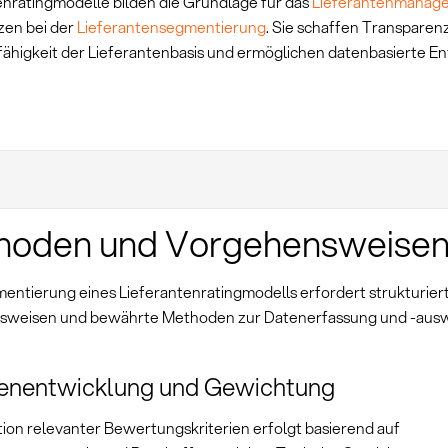
enratingmodelle bilden die Grundlage für das
Lieferantenmanag
zen bei der
Lieferantensegmentierung
. Sie schaffen Transparenz
fähigkeit der Lieferantenbasis und ermöglichen datenbasierte E
hoden und Vorgehensweise
mentierung eines Lieferantenratingmodells erfordert strukturier
sweisen und bewährte Methoden zur Datenerfassung und -aus
ienentwicklung und Gewichtung
ition relevanter Bewertungskriterien erfolgt basierend auf