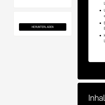
Lieferantenratingmodell
HERUNTERLADEN
Inha