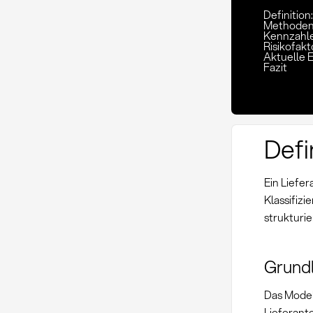
Definition
Methoden
Kennzahle
Risikofak
Aktuelle 
Fazit
Defi
Ein Liefe
Klassifiz
strukturie
Grund
Das Model
Lieferant