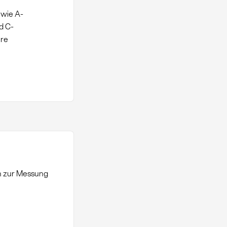
 wie A-
d C-
ere
n zur Messung