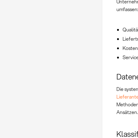
Unternehm
umfassen
Qualit
Liefer
Kosten
Servic
Daten
Die syste
Lieferant
Methoden 
Ansätzen.
Klassi