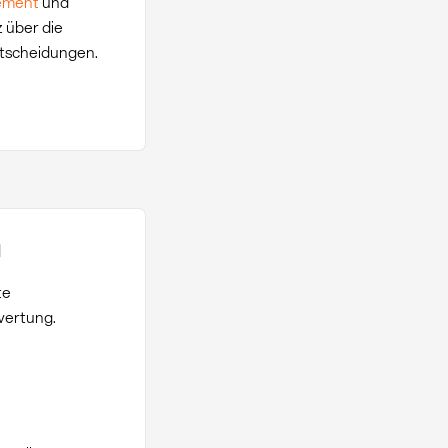
ement
und
 über die
ntscheidungen.
n
te
wertung.