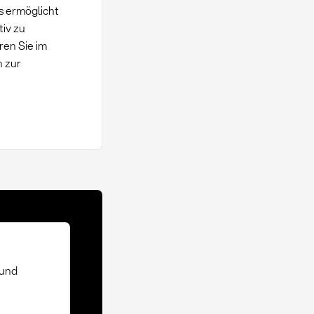
Es ermöglicht
tiv zu
ren Sie im
n zur
 und