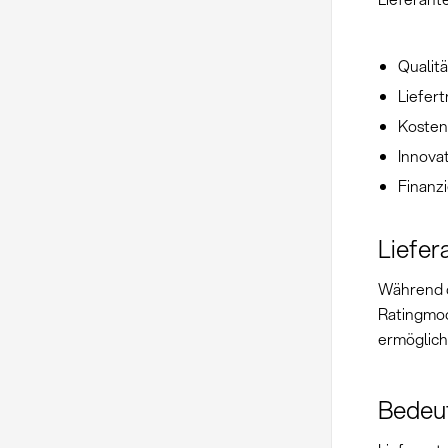
Qualit
Liefer
Kosten
Innova
Finanzi
Liefer
Während 
Ratingmod
ermöglich
Bedeut