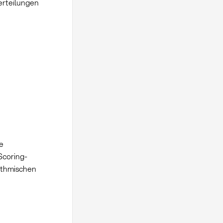
erteilungen
e
 Scoring-
ithmischen