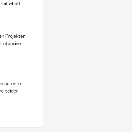
reitschaft.
en Projekten
 intensive
ansparente
me beider