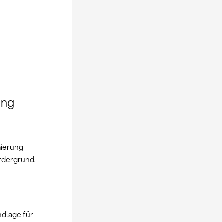
ung
mierung
rdergrund.
ndlage für