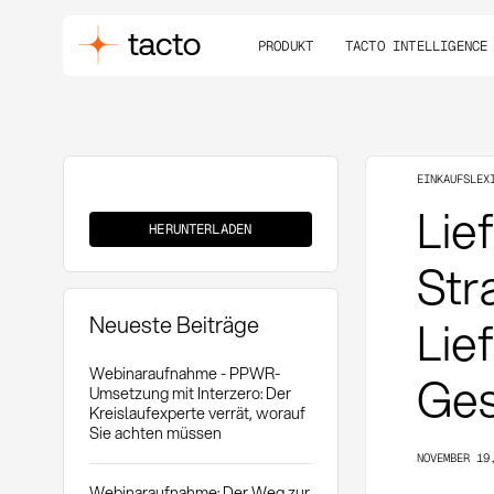
PRODUKT
TACTO INTELLIGENCE
EINKAUFSLEX
Lieferantenintegration
Lie
HERUNTERLADEN
Str
Neueste Beiträge
Lie
Webinaraufnahme - PPWR-
Ges
Umsetzung mit Interzero: Der
Kreislaufexperte verrät, worauf
Sie achten müssen
NOVEMBER 19
Webinaraufnahme: Der Weg zur