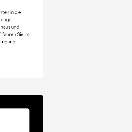
nten in die
e enge
inaus und
rfahren Sie im
rfügung