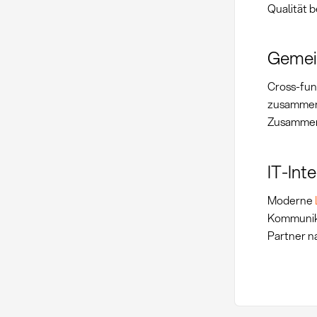
Qualität 
Gemei
Cross-fun
zusamme
Zusammena
IT-Int
Moderne
Kommunika
Partner n