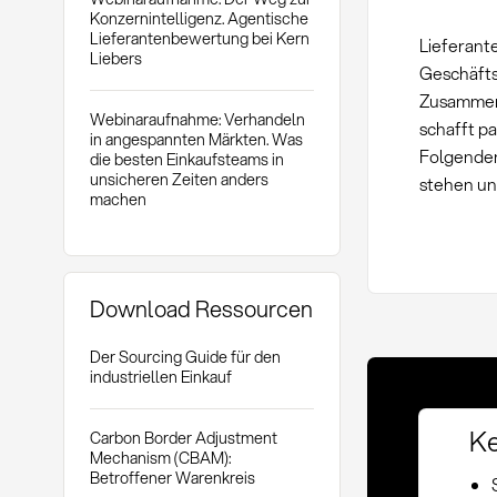
Konzernintelligenz. Agentische
Lieferantenbewertung bei Kern
Lieferant
Liebers
Geschäfts
Zusammena
Webinaraufnahme: Verhandeln
schafft p
in angespannten Märkten. Was
Folgenden
die besten Einkaufsteams in
unsicheren Zeiten anders
stehen un
machen
Download Ressourcen
Der Sourcing Guide für den
industriellen Einkauf
Ke
Carbon Border Adjustment
Mechanism (CBAM):
Betroffener Warenkreis