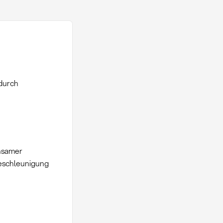
 durch
nsamer
Beschleunigung