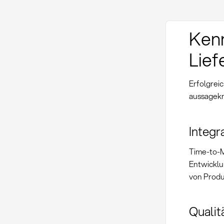
Kenn
Lief
Erfolgrei
aussagekr
Integr
Time-to-M
Entwicklun
von Produ
Qualit