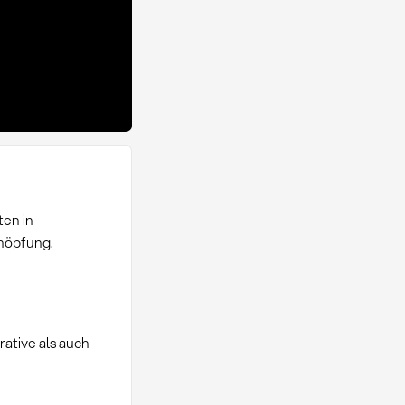
ten in
höpfung.
ative als auch