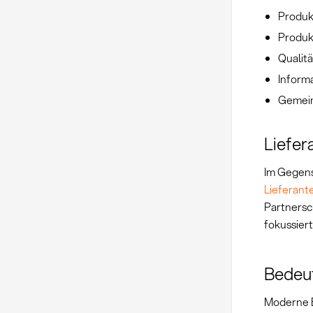
Produk
Produk
Qualit
Inform
Gemein
Liefer
Im Gegens
Lieferan
Partnersc
fokussier
Bedeut
Moderne 