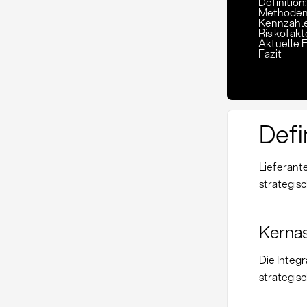
Definition
Methoden
Kennzahle
Risikofak
Aktuelle 
Fazit
Defi
Lieferant
strategi
Kernas
Die Integ
strategis