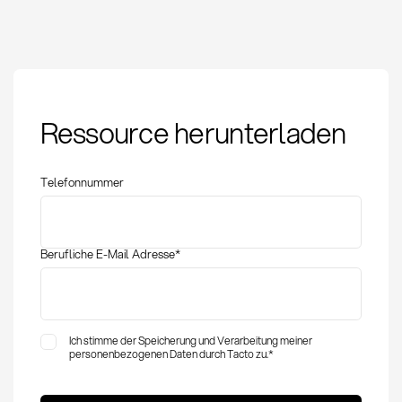
Lieferantenentwicklungskonzept
Ressource herunterladen
Definition und
strategische
Umsetzung
Telefonnummer
Berufliche E-Mail Adresse
*
Ich stimme der Speicherung und Verarbeitung meiner
personenbezogenen Daten durch Tacto zu.
*