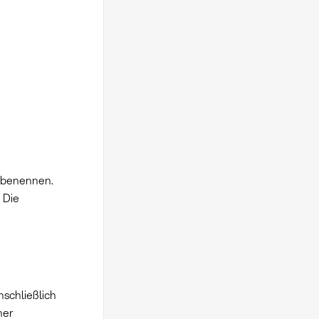
t benennen.
 Die
schließlich
her