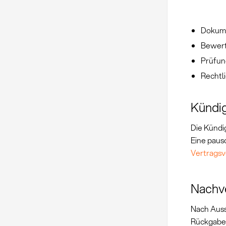
Dokume
Bewert
Prüfun
Rechtl
Kündi
Die Kündi
Eine paus
Vertrags
Nachv
Nach Auss
Rückgabe 