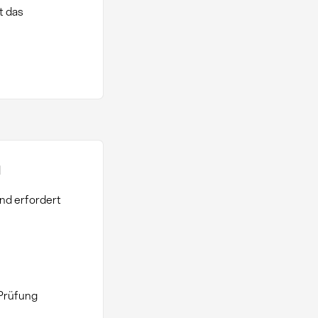
t das
n
nd erfordert
 Prüfung