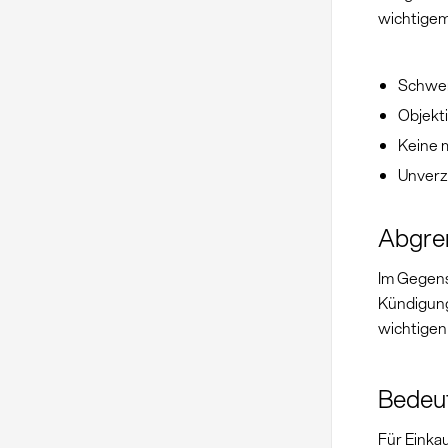
wichtigem
Schwer
Objekt
Keine 
Unverz
Abgren
Im Gegens
Kündigung
wichtigen
Bedeut
Für Einka