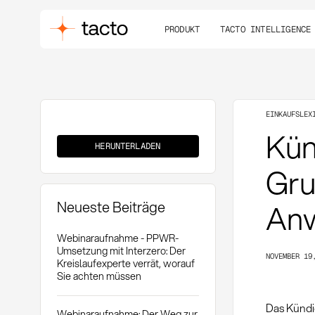
PRODUKT
TACTO INTELLIGENCE
EINKAUFSLEX
Kündigungsrecht
Kün
aus
HERUNTERLADEN
wichtigem
Grund
Gru
Neueste Beiträge
Anw
Webinaraufnahme - PPWR-
Umsetzung mit Interzero: Der
NOVEMBER 19
Kreislaufexperte verrät, worauf
Sie achten müssen
Das Kündi
Webinaraufnahme: Der Weg zur