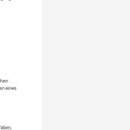
chen
gen eines
ällen,