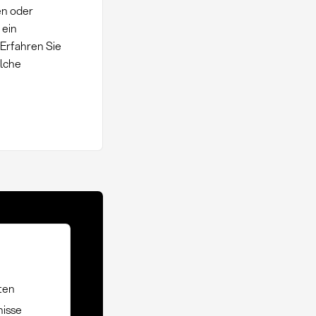
en oder
 ein
 Erfahren Sie
lche
ten
nisse