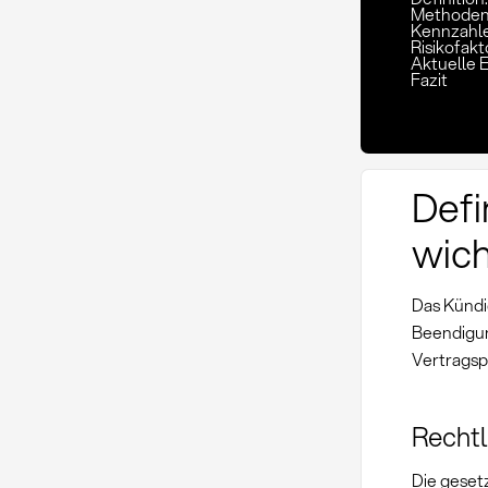
Methoden
Kennzahle
Risikofak
Aktuelle 
Fazit
Defi
wic
Das Kündi
Beendigun
Vertragsp
Recht
Die gesetz