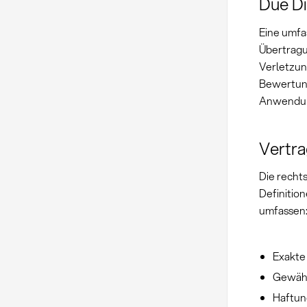
Due Di
Eine umfa
Übertragu
Verletzun
Bewertun
Anwendu
Vertr
Die recht
Definitio
umfassen
Exakte
Gewähr
Haftun