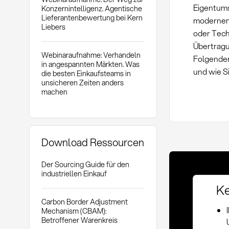
Eigentums
Konzernintelligenz. Agentische
Lieferantenbewertung bei Kern
modernen 
Liebers
oder Tech
Übertragu
Webinaraufnahme: Verhandeln
Folgende
in angespannten Märkten. Was
und wie Si
die besten Einkaufsteams in
unsicheren Zeiten anders
machen
Download Ressourcen
Der Sourcing Guide für den
industriellen Einkauf
Ke
Carbon Border Adjustment
Mechanism (CBAM):
Betroffener Warenkreis