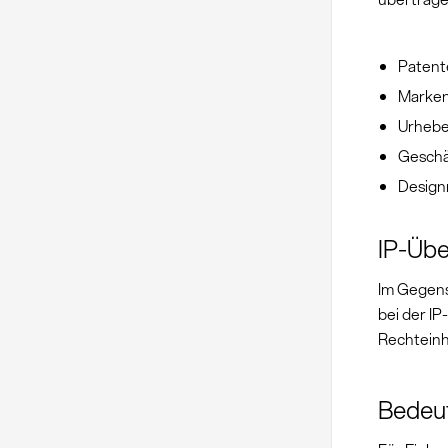
Patent
Marken
Urhebe
Geschä
Design
IP-Übe
Im Gegens
bei der I
Rechteinh
Bedeut