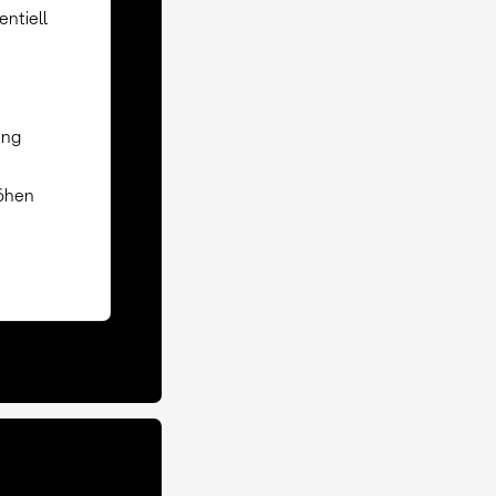
entiell
ung
höhen