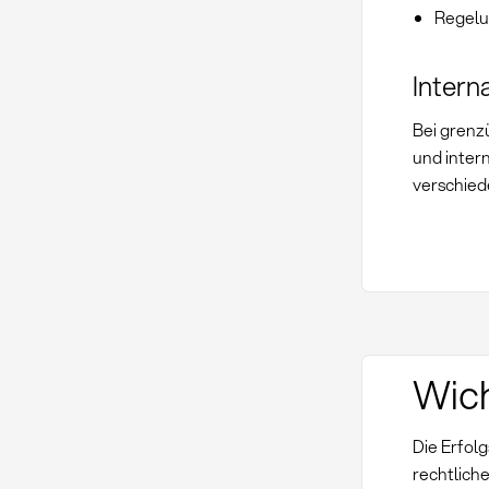
Regelu
Intern
Bei grenz
und inter
verschied
Wich
Die Erfol
rechtliche