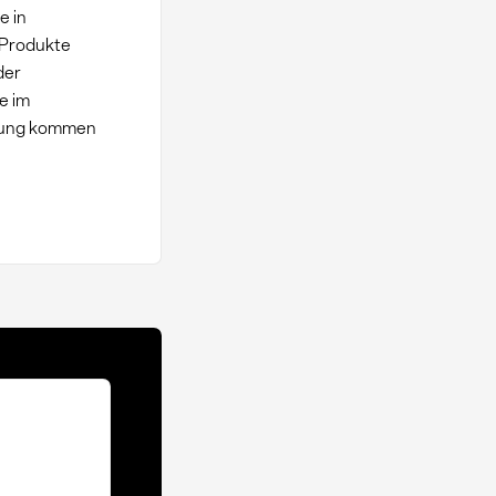
e in
 Produkte
der
e im
dung kommen