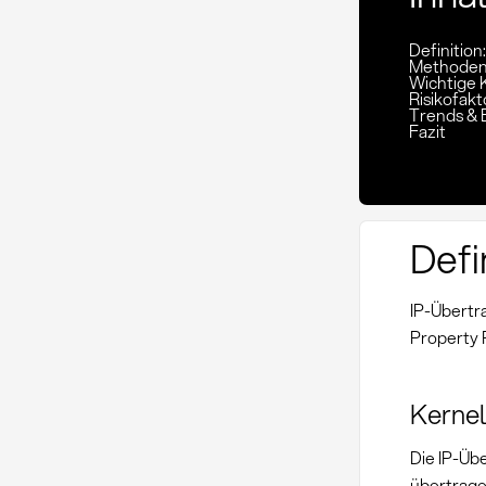
Definition
Methoden 
Wichtige 
Risikofak
Trends & 
Fazit
Defi
IP-Übertr
Property 
Kerne
Die IP-Üb
übertrag