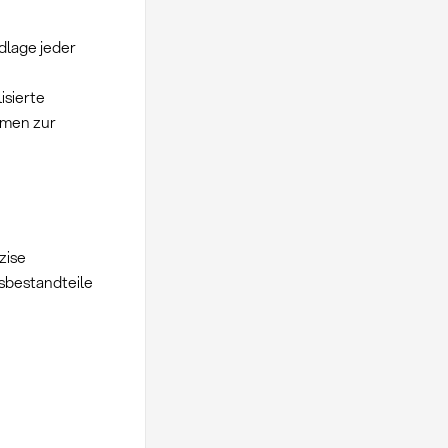
dlage jeder
isierte
mmen zur
zise
sbestandteile