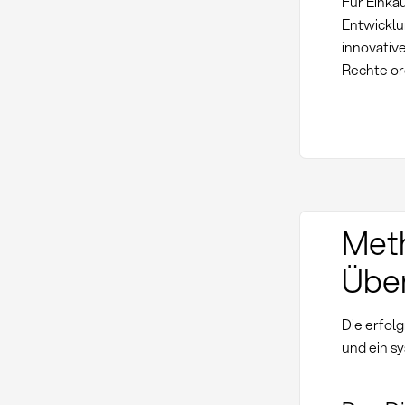
Für Einka
Entwicklu
innovativ
Rechte o
Meth
Übe
Die erfol
und ein s