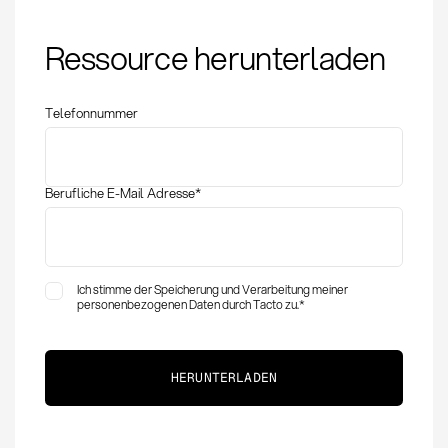
Intrastat: Definition,
Ressource herunterladen
Meldepflicht und
Bedeutung im Einkauf
Telefonnummer
Berufliche E-Mail Adresse
*
Ich stimme der Speicherung und Verarbeitung meiner
personenbezogenen Daten durch Tacto zu.
*