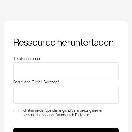
Golden Record:
Ressource herunterladen
Definition, Methoden
und KPIs im Einkauf
Telefonnummer
Berufliche E-Mail Adresse
*
Ich stimme der Speicherung und Verarbeitung meiner
personenbezogenen Daten durch Tacto zu.
*