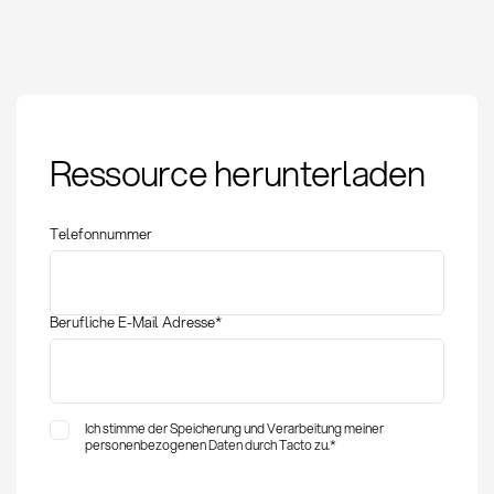
First Pass Yield (FPY):
Ressource herunterladen
Definition, Berechnung
und Anwendung
Telefonnummer
Berufliche E-Mail Adresse
*
Ich stimme der Speicherung und Verarbeitung meiner
personenbezogenen Daten durch Tacto zu.
*