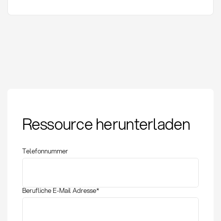
Einkaufshebel:
Ressource herunterladen
Definition, Methoden
und strategische
Anwendung
Telefonnummer
Berufliche E-Mail Adresse
*