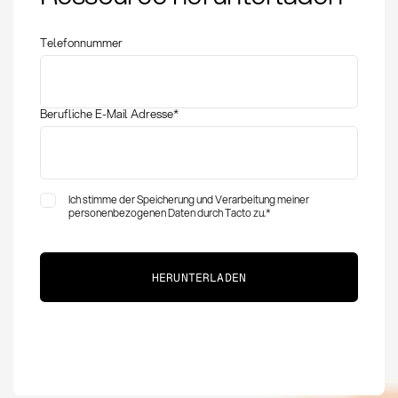
Anwendung und
rechtliche Aspekte
Telefonnummer
Berufliche E-Mail Adresse
*
Ich stimme der Speicherung und Verarbeitung meiner
personenbezogenen Daten durch Tacto zu.
*