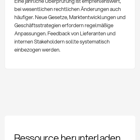
Eine jährliche Überprüfung ist empfehlenswert,
bei wesentlichen rechtlichen Änderungen auch
häufiger. Neue Gesetze, Marktentwicklungen und
Geschäftsstrategien erfordern regelmäßige
Anpassungen. Feedback von Lieferanten und
internen Stakeholdern sollte systematisch
einbezogen werden.
Einkaufsbedingungen:
Ressource herunterladen
Definition,