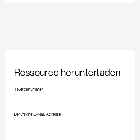
Eingangsrechnung:
Ressource herunterladen
Definition, Bearbeitung
und Kontrolle
Telefonnummer
Berufliche E-Mail Adresse
*