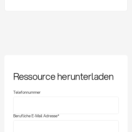
Eigenfertigungstiefe:
Ressource herunterladen
Definition, Methoden
und strategische
Bedeutung
Telefonnummer
Berufliche E-Mail Adresse
*