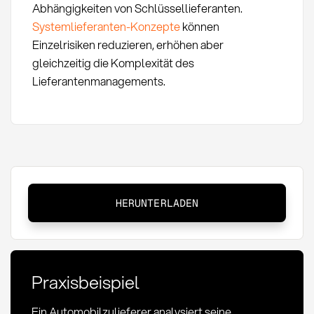
Abhängigkeiten von Schlüssellieferanten.
Systemlieferanten-Konzepte
können
Einzelrisiken reduzieren, erhöhen aber
gleichzeitig die Komplexität des
Lieferantenmanagements.
Eigenfertigungstiefe:
HERUNTERLADEN
Definition,
Methoden
und
strategische
Praxisbeispiel
Bedeutung
Ein Automobilzulieferer analysiert seine