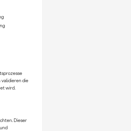
ng
ung
ftsprozesse
 validieren die
et wird.
chten. Dieser
 und