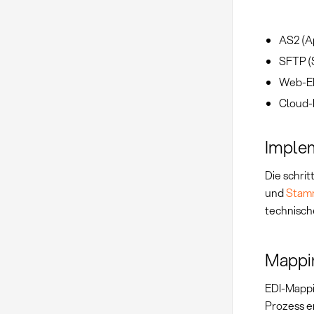
AS2 (Ap
SFTP (S
Web-EDI
Cloud-b
Implem
Die schri
und
Stam
technisch
Mappi
EDI-Mappi
Prozess e