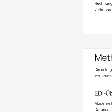
Rechnungs
verkürzen
Met
Die erfol
strukturi
EDI-Ü
Moderne 
Datenaus