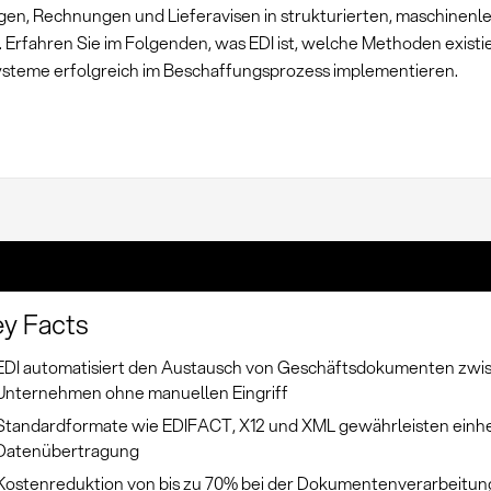
gen, Rechnungen und Lieferavisen in strukturierten, maschinenl
 Erfahren Sie im Folgenden, was EDI ist, welche Methoden existi
ysteme erfolgreich im Beschaffungsprozess implementieren.
y Facts
EDI automatisiert den Austausch von Geschäftsdokumenten zwi
Unternehmen ohne manuellen Eingriff
Standardformate wie EDIFACT, X12 und XML gewährleisten einhe
Datenübertragung
Kostenreduktion von bis zu 70% bei der Dokumentenverarbeitun