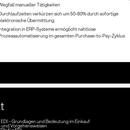
Wegfall manueller Tätigkeiten
Durchlaufzeiten verkürzen sich um 50-80% durch sofortige
elektronische Übermittlung
Integration in ERP-Systeme ermöglicht nahtlose
Prozessautomatisierung im gesamten Purchase-to-Pay-Zyklus
lt
n: EDI – Grundlagen und Bedeutung im Einkauf
 und Vorgehensweisen