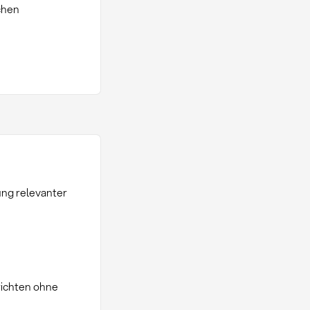
chen
ung relevanter
richten ohne