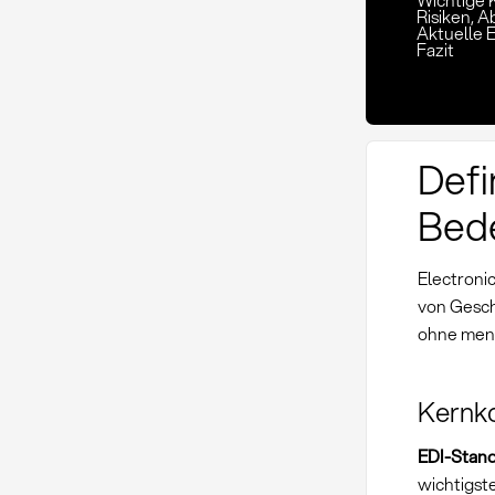
Wichtige K
Risiken,
Aktuelle 
Fazit
Defi
Bede
Electroni
von Gesc
ohne mens
Kernk
EDI-Stan
wichtigst