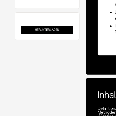
EDI
HERUNTERLADEN
Inha
Definitio
Methoden