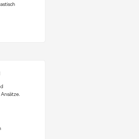
astisch
n
nd
 Ansätze.
n