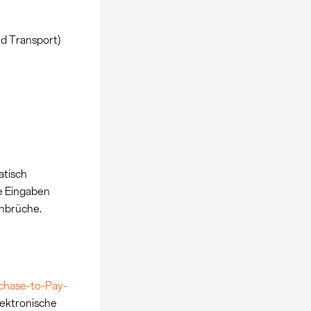
d Transport)
atisch
e Eingaben
nbrüche.
chase-to-Pay-
lektronische