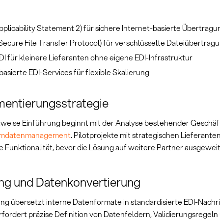
plicability Statement 2) für sichere Internet-basierte Übertragu
ecure File Transfer Protocol) für verschlüsselte Dateiübertrag
 für kleinere Lieferanten ohne eigene EDI-Infrastruktur
asierte EDI-Services für flexible Skalierung
entierungsstrategie
ttweise Einführung beginnt mit der Analyse bestehender Geschä
mdatenmanagement
. Pilotprojekte mit strategischen Lieferanten
e Funktionalität, bevor die Lösung auf weitere Partner ausgeweit
ng und Datenkonvertierung
ng übersetzt interne Datenformate in standardisierte EDI-Nachri
rfordert präzise Definition von Datenfeldern, Validierungsregeln