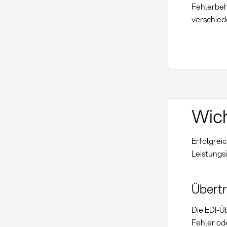
Fehlerbeh
verschie
Wich
Erfolgrei
Leistungsi
Übertr
Die EDI-Ü
Fehler od