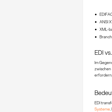
EDIFAC
ANSI X
XML-ba
Branch
EDI vs
Im Gegens
zwischen
erfordern
Bedeut
EDI trans
Systeme
.