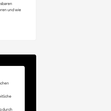
esbaren
eren und wie
schen
itliche
g durch