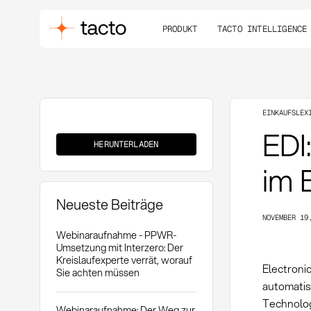
PRODUKT
TACTO INTELLIGENCE
EINKAUFSLEX
EDI
EDI
HERUNTERLADEN
im 
Neueste Beiträge
NOVEMBER 19
Webinaraufnahme - PPWR-
Umsetzung mit Interzero: Der
Kreislaufexperte verrät, worauf
Electroni
Sie achten müssen
automatis
Technolog
Webinaraufnahme: Der Weg zur