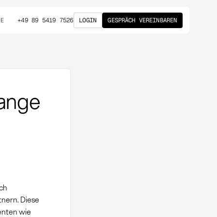
+49 89 5419 7526
LOGIN
GESPRÄCH VEREINBAREN
DE
hange
g
rch
tnern. Diese
enten wie