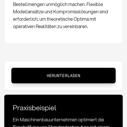
Bestellmengen unmöglich machen. Flexible
Modellansätze und Kompromisslösungen sind
erforderlich, um theoretische Optima mit
operativen Realitäten zu vereinbaren.
Economic
HERUNTERLADEN
Order
Quantity
(EOQ):
Definition
Praxisbeispiel
und
Berechnung
Ein Maschinenbauunternehmen optimiert die
im
Beschaffung von Standardschrauben mit einem