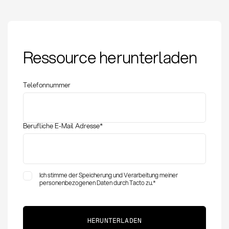
Economic Order
Ressource herunterladen
Quantity (EOQ):
Definition und
Berechnung im
Telefonnummer
Einkauf
Berufliche E-Mail Adresse
*
Ich stimme der Speicherung und Verarbeitung meiner
personenbezogenen Daten durch Tacto zu.
*