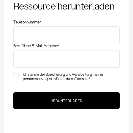
Ressource herunterladen
Methoden und
Anwendung im
Einkauf
Telefonnummer
Berufliche E-Mail Adresse
*
Ich stimme der Speicherung und Verarbeitung meiner
personenbezogenen Daten durch Tacto zu.
*