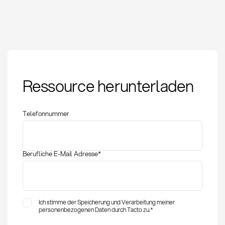
Claim Management:
Ressource herunterladen
Definition, Prozess und
KPIs im Einkauf
Telefonnummer
Berufliche E-Mail Adresse
*
Ich stimme der Speicherung und Verarbeitung meiner
personenbezogenen Daten durch Tacto zu.
*