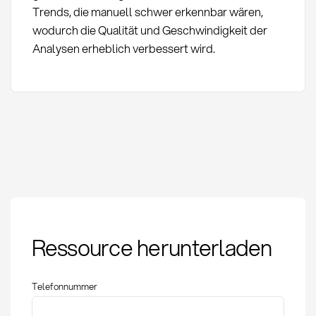
Trends, die manuell schwer erkennbar wären,
wodurch die Qualität und Geschwindigkeit der
Analysen erheblich verbessert wird.
Category Intelligence:
Ressource herunterladen
Definition, Methoden
und strategische
Anwendung
Telefonnummer