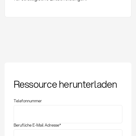
Bestellhistorie:
Ressource herunterladen
Definition, Analyse
und strategische
Nutzung im Einkauf
Telefonnummer
Berufliche E-Mail Adresse
*