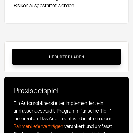
Risiken ausgestaltet werden.
Auditrecht:
HERUNTERLADEN
Definition,
Methoden
und
Anwendung
Praxisbeispiel
im
Einkauf
Ein Automobilhersteller implementiert ein
umfassendes Audit-Programm für seine Tier-1-
Lieferanten. Das Auditrecht wird in allen neuen
Rahmenlieferverträgen
verankert und umfasst