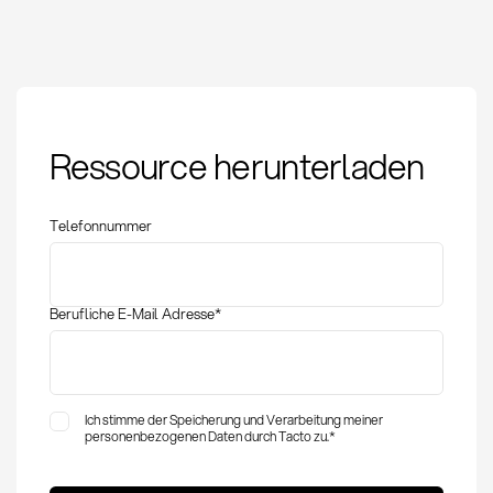
Auditrecht: Definition,
Ressource herunterladen
Methoden und
Anwendung im
Einkauf
Telefonnummer
Berufliche E-Mail Adresse
*
Ich stimme der Speicherung und Verarbeitung meiner
personenbezogenen Daten durch Tacto zu.
*