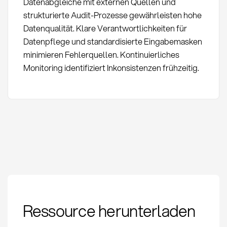
Datenabgleiche mit externen Quellen und
strukturierte Audit-Prozesse gewährleisten hohe
Datenqualität. Klare Verantwortlichkeiten für
Datenpflege und standardisierte Eingabemasken
minimieren Fehlerquellen. Kontinuierliches
Monitoring identifiziert Inkonsistenzen frühzeitig.
Approved Vendor List
Ressource herunterladen
(AVL): Definition und
Anwendung im