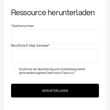
Angebotsanfrage:
Ressource herunterladen
Definition, Methoden
und Best Practices im
Einkauf
Telefonnummer
Berufliche E-Mail Adresse
*
Ich stimme der Speicherung und Verarbeitung meiner
personenbezogenen Daten durch Tacto zu.
*