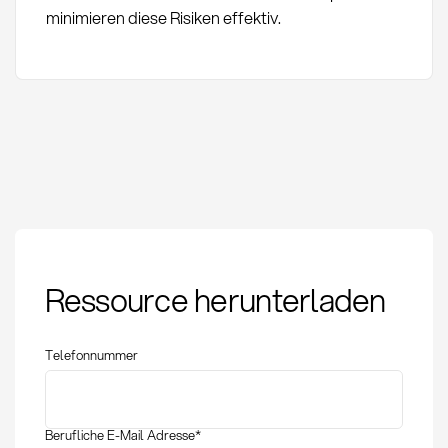
minimieren diese Risiken effektiv.
Agiler Einkauf:
Ressource herunterladen
Definition, Methoden
und strategische
Bedeutung
Telefonnummer
Berufliche E-Mail Adresse
*