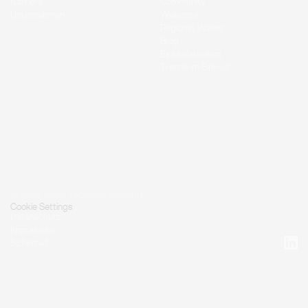
Karriere
Community
Unternehmen
Webinare
Regional Voices
Blog
Einkaufslexikon
Trends im Einkauf
© 2026 Tacto Technology GmbH.
Cookie Settings
Datenschutz
Impressum
Sicherheit