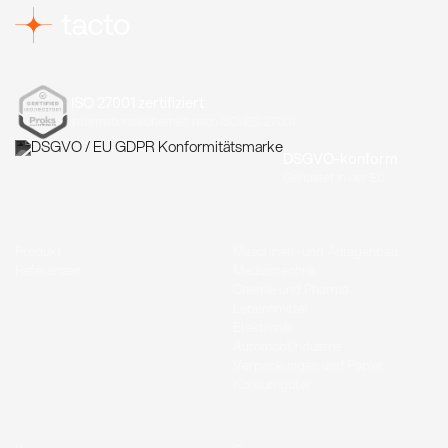
ISO 27001 zertifiziert
Informationssicherheit nach ISO/IEC 27001
DSGVO-konform
Gehostet in der EU
Produkt
Maschinen- und Anlagenbau
Referenzen
Medizintechnik
Chemie und Pharma
Lebensmittel
Elektronik
Automobilindustrie
Verpackungen und Papier
Konsumgüter