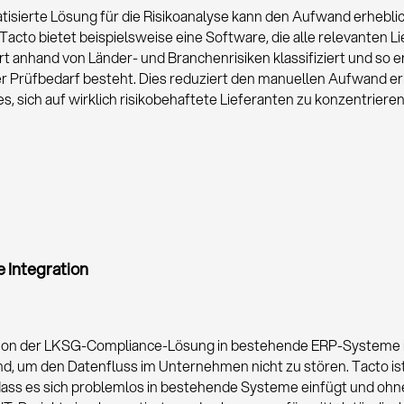
tisierte Lösung für die Risikoanalyse kann den Aufwand erhebli
Tacto bietet beispielsweise eine Software, die alle relevanten L
rt anhand von Länder- und Branchenrisiken klassifiziert und so 
ter Prüfbedarf besteht. Dies reduziert den manuellen Aufwand e
s, sich auf wirklich risikobehaftete Lieferanten zu konzentrieren
 Integration
tion der LKSG-Compliance-Lösung in bestehende ERP-Systeme 
d, um den Datenfluss im Unternehmen nicht zu stören. Tacto is
 dass es sich problemlos in bestehende Systeme einfügt und ohn