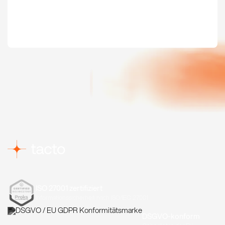
ISO 27001 zertifiziert
Informationssicherheit nach ISO/IEC 27001
DSGVO-konform