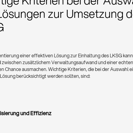
tige Kriterien bei der Ausw
Lösungen zur Umsetzung d
G
ntierung einer effektiven Lösung zur Einhaltung des LKSG kann
d zwischen zusätzlichem Verwaltungsaufwand und einer echte
en Chance ausmachen. Wichtige Kriterien, die bei der Auswahl e
Lösung berücksichtigt werden sollten, sind:
sierung und Effizienz