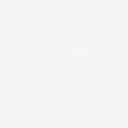
Gehostet in der EU
Produkt
Maschinen- und Anlagenbau
Referenzen
Medizintechnik
Chemie und Pharma
Lebensmittel
Elektronik
Automobilindustrie
Verpackungen und Papier
Konsumgüter
Karriere
Community
Unternehmen
Webinare
Regional Voices
Blog
Einkaufslexikon
Trends im Einkauf