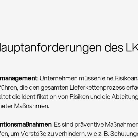
Hauptanforderungen des L
komanagement
: Unternehmen müssen eine Risikoan
ühren, die den gesamten Lieferkettenprozess erfas
ltet die Identifikation von Risiken und die Ableitun
neter Maßnahmen.
entionsmaßnahmen
: Es sind präventive Maßnahme
fen, um Verstöße zu verhindern, wie z. B. Schulun