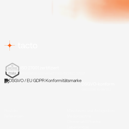
ISO 27001 zertifiziert
Informationssicherheit nach ISO/IEC 27001
DSGVO-konform
Gehostet in der EU
Produkt
Maschinen- und Anlagenbau
Referenzen
Medizintechnik
Chemie und Pharma
Lebensmittel