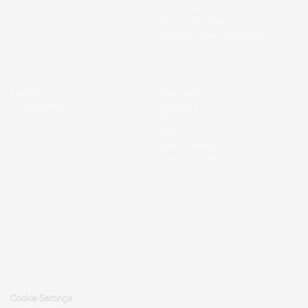
Elektronik
Automobilindustrie
Verpackungen und Papier
Konsumgüter
Karriere
Community
Unternehmen
Webinare
Regional Voices
Blog
Einkaufslexikon
Trends im Einkauf
© 2026 Tacto Technology GmbH.
Cookie Settings