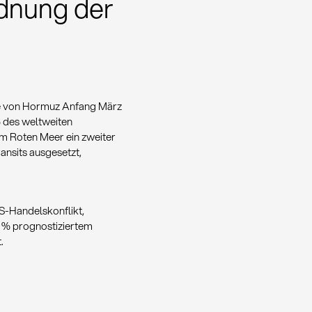
rdnung der
raße von Hormuz Anfang März
% des weltweiten
im Roten Meer ein zweiter
nsits ausgesetzt,
US-Handelskonflikt,
,3 % prognostiziertem
.