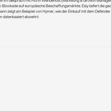
ren im Gespräch mit Florin Wendehost (Marketing & Growth Manager 
lockade auf europäische Beschaffungsmärkte. Esly liefert die geo
mann zeigt am Beispiel von Hymer, wie der Einkauf mit dem Defende
n datenbasiert abwehrt.