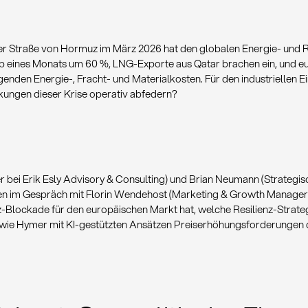
der Straße von Hormuz im März 2026 hat den globalen Energie- und R
lb eines Monats um 60 %, LNG-Exporte aus Qatar brachen ein, und 
enden Energie-, Fracht- und Materialkosten. Für den industriellen Ein
rkungen dieser Krise operativ abfedern?
r bei Erik Esly Advisory & Consulting) und Brian Neumann (Strategi
ren im Gespräch mit Florin Wendehost (Marketing & Growth Manager 
lockade für den europäischen Markt hat, welche Resilienz-Strateg
d wie Hymer mit KI-gestützten Ansätzen Preiserhöhungsforderungen 