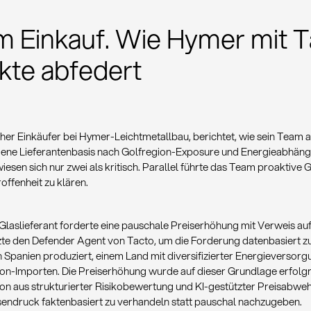
im Einkauf. Wie Hymer mit 
kte abfedert
er Einkäufer bei Hymer-Leichtmetallbau, berichtet, wie sein Team auf
gene Lieferantenbasis nach Golfregion-Exposure und Energieabhäng
esen sich nur zwei als kritisch. Parallel führte das Team proaktive 
offenheit zu klären.
n Glaslieferant forderte eine pauschale Preiserhöhung mit Verweis au
te den Defender Agent von Tacto, um die Forderung datenbasiert zu
in Spanien produziert, einem Land mit diversifizierter Energieversorg
ion-Importen. Die Preiserhöhung wurde auf dieser Grundlage erfol
ion aus strukturierter Risikobewertung und KI-gestützter Preisabw
isendruck faktenbasiert zu verhandeln statt pauschal nachzugeben.