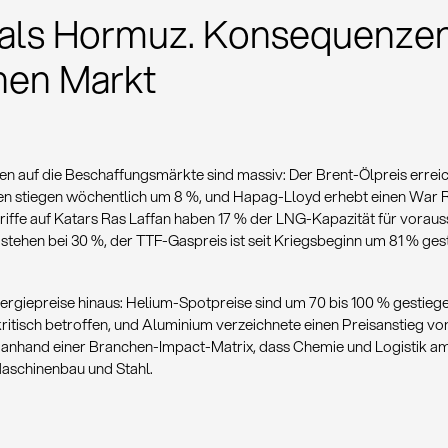
als Hormuz. Konsequenzen
hen Markt
n auf die Beschaffungsmärkte sind massiv: Der Brent-Ölpreis errei
en stiegen wöchentlich um 8 %, und Hapag-Lloyd erhebt einen War R
iffe auf Katars Ras Laffan haben 17 % der LNG-Kapazität für voraussi
stehen bei 30 %, der TTF-Gaspreis ist seit Kriegsbeginn um 81 % ges
Energiepreise hinaus: Helium-Spotpreise sind um 70 bis 100 % gesti
ritisch betroffen, und Aluminium verzeichnete einen Preisanstieg vo
anhand einer Branchen-Impact-Matrix, dass Chemie und Logistik am 
aschinenbau und Stahl.